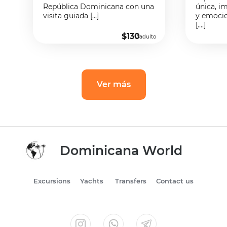
República Dominicana con una
única, i
visita guiada [...]
y emocio
[….]
$130
/ adulto
Ver más
Dominicana World
Excursions
Yachts
Transfers
Contact us